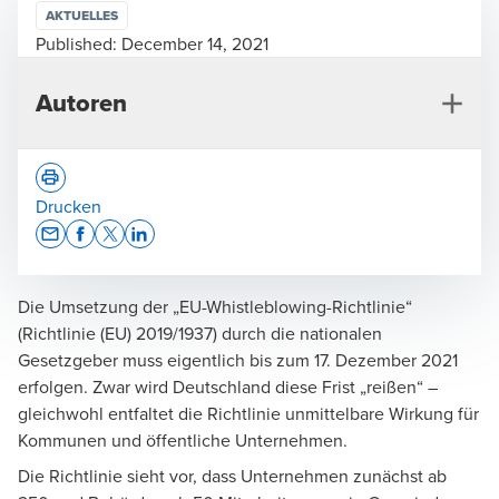
AKTUELLES
Published:
December 14, 2021
Autoren
Drucken
Opens In A New Window/tab
Opens In A New Window/tab
Opens In A New Window/tab
Opens In A New Window/tab
Die Umsetzung der „EU-Whistleblowing-Richtlinie“
Andreas Jürgens
(Richtlinie (EU) 2019/1937) durch die nationalen
Wirtschaftsprüfer, Steuerberater, Geschäftsführer,
Gesetzgeber muss eigentlich bis zum 17. Dezember 2021
Audit & Assurance
erfolgen. Zwar wird Deutschland diese Frist „reißen“ –
gleichwohl entfaltet die Richtlinie unmittelbare Wirkung für
Kommunen und öffentliche Unternehmen.
Die Richtlinie sieht vor, dass Unternehmen zunächst ab