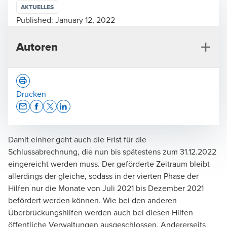
AKTUELLES
Published:
January 12, 2022
Autoren
Drucken
Opens In A New Window/tab
Opens In A New Window/tab
Opens In A New Window/tab
Opens In A New Window/tab
Damit einher geht auch die Frist für die
Andreas Jürgens
Schlussabrechnung, die nun bis spätestens zum 31.12.2022
Wirtschaftsprüfer, Steuerberater, Geschäftsführer,
eingereicht werden muss. Der geförderte Zeitraum bleibt
Audit & Assurance
allerdings der gleiche, sodass in der vierten Phase der
Hilfen nur die Monate von Juli 2021 bis Dezember 2021
befördert werden können. Wie bei den anderen
Überbrückungshilfen werden auch bei diesen Hilfen
öffentliche Verwaltungen ausgeschlossen. Andererseits