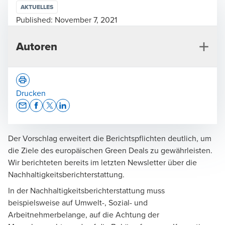
AKTUELLES
Published:
November 7, 2021
Autoren
Drucken
Opens In A New Window/tab
Opens In A New Window/tab
Opens In A New Window/tab
Opens In A New Window/tab
Der Vorschlag erweitert die Berichtspflichten deutlich, um
Andreas Jürgens
die Ziele des europäischen Green Deals zu gewährleisten.
Wirtschaftsprüfer, Steuerberater, Geschäftsführer,
Wir berichteten bereits im letzten Newsletter über die
Audit & Assurance
Nachhaltigkeitsberichterstattung.
In der Nachhaltigkeitsberichterstattung muss
beispielsweise auf Umwelt-, Sozial- und
Arbeitnehmerbelange, auf die Achtung der