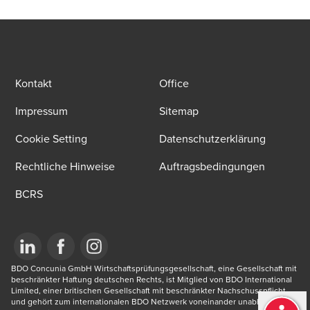
Kontakt
Office
Impressum
Sitemap
Cookie Setting
Datenschutzerklärung
Rechtliche Hinweise
Auftragsbedingungen
BCRS
Opens in a new window/tab
BDO Concunia GmbH Wirtschaftsprüfungsgesellschaft, eine Gesellschaft mit 
Opens in a new window/tab
Opens in a new window/tab
beschränkter Haftung deutschen Rechts, ist Mitglied von BDO International 
Limited, einer britischen Gesellschaft mit beschränkter Nachschusspflicht, 
und gehört zum internationalen BDO Netzwerk voneinander unabhängiger 