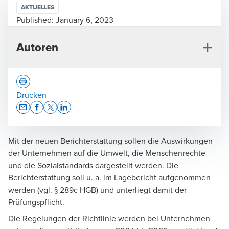
AKTUELLES
Published:
January 6, 2023
Autoren
Drucken
Opens In A New Window/tab
Opens In A New Window/tab
Opens In A New Window/tab
Opens In A New Window/tab
Mit der neuen Berichterstattung sollen die Auswirkungen
Andreas Jürgens
der Unternehmen auf die Umwelt, die Menschenrechte
Wirtschaftsprüfer, Steuerberater, Geschäftsführer,
und die Sozialstandards dargestellt werden. Die
Audit & Assurance
Berichterstattung soll u. a. im Lagebericht aufgenommen
werden (vgl. § 289c HGB) und unterliegt damit der
Prüfungspflicht.
Die Regelungen der Richtlinie werden bei Unternehmen