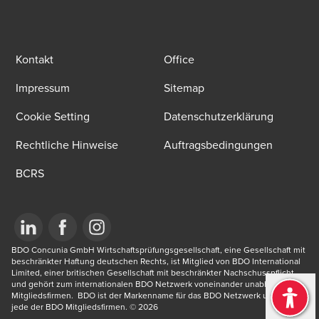
Kontakt
Office
Impressum
Sitemap
Cookie Setting
Datenschutzerklärung
Rechtliche Hinweise
Auftragsbedingungen
BCRS
Opens in a new window/tab
BDO Concunia GmbH Wirtschaftsprüfungsgesellschaft, eine Gesellschaft mit 
Opens in a new window/tab
Opens in a new window/tab
beschränkter Haftung deutschen Rechts, ist Mitglied von BDO International 
Limited, einer britischen Gesellschaft mit beschränkter Nachschusspflicht, 
und gehört zum internationalen BDO Netzwerk voneinander unabhängiger 
Mitgliedsfirmen.  BDO ist der Markenname für das BDO Netzwerk und für 
jede der BDO Mitgliedsfirmen.​ © 2026