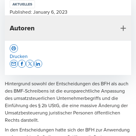
AKTUELLES
Published:
January 6, 2023
Autoren
Drucken
Opens In A New Window/tab
Opens In A New Window/tab
Opens In A New Window/tab
Opens In A New Window/tab
Hintergrund sowohl der Entscheidungen des BFH als auch
Henning Overkamp
des BMF-Schreibens ist die europarechtliche Anpassung
Rechtsanwalt, Steuerberater, Geschäftsführer, Tax &
des umsatzsteuerlichen Unternehmerbegriffs und die
Legal
Einführung des § 2b UStG, die eine massive Änderung der
Umsatzbesteuerung juristischer Personen öffentlichen
Rechts darstellt.
In den Entscheidungen hatte sich der BFH zur Anwendung