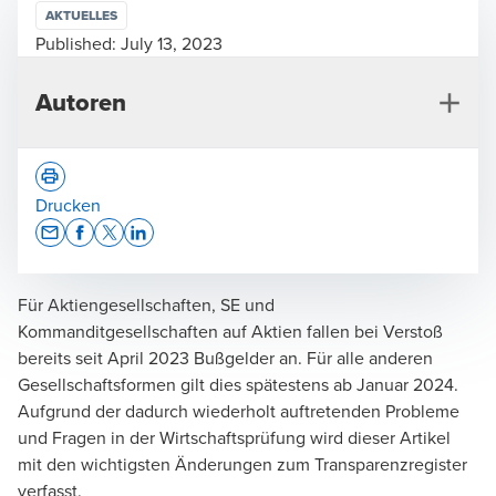
AKTUELLES
Published:
July 13, 2023
Autoren
Drucken
Opens In A New Window/tab
Opens In A New Window/tab
Opens In A New Window/tab
Opens In A New Window/tab
Für Aktiengesellschaften, SE und
Henning Overkamp
Kommanditgesellschaften auf Aktien fallen bei Verstoß
Rechtsanwalt, Steuerberater, Geschäftsführer, Tax &
bereits seit April 2023 Bußgelder an. Für alle anderen
Legal
Gesellschaftsformen gilt dies spätestens ab Januar 2024.
Aufgrund der dadurch wiederholt auftretenden Probleme
und Fragen in der Wirtschaftsprüfung wird dieser Artikel
mit den wichtigsten Änderungen zum Transparenzregister
verfasst.