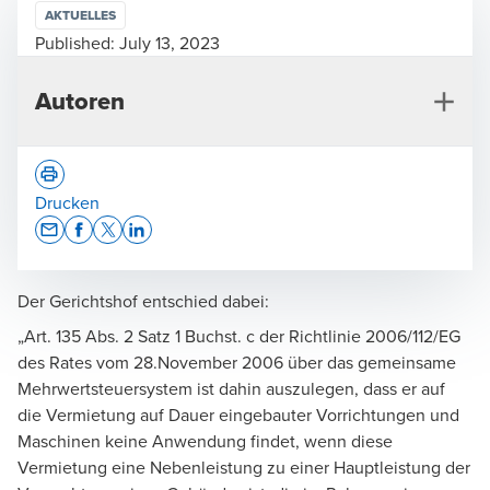
AKTUELLES
Published:
July 13, 2023
Autoren
Drucken
Opens In A New Window/tab
Opens In A New Window/tab
Opens In A New Window/tab
Opens In A New Window/tab
Der Gerichtshof entschied dabei:
Henning Overkamp
„Art. 135 Abs. 2 Satz 1 Buchst. c der Richtlinie 2006/112/EG
Rechtsanwalt, Steuerberater, Geschäftsführer, Tax &
des Rates vom 28.November 2006 über das gemeinsame
Legal
Mehrwertsteuersystem ist dahin auszulegen, dass er auf
die Vermietung auf Dauer eingebauter Vorrichtungen und
Maschinen keine Anwendung findet, wenn diese
Vermietung eine Nebenleistung zu einer Hauptleistung der