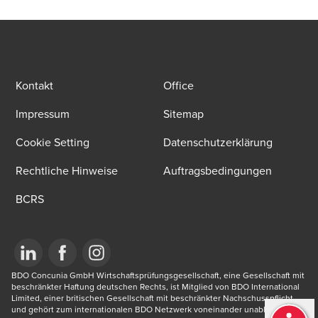
Kontakt
Office
Impressum
Sitemap
Cookie Setting
Datenschutzerklärung
Rechtliche Hinweise
Auftragsbedingungen
BCRS
Opens in a new window/tab
BDO Concunia GmbH Wirtschaftsprüfungsgesellschaft, eine Gesellschaft mit 
Opens in a new window/tab
Opens in a new window/tab
beschränkter Haftung deutschen Rechts, ist Mitglied von BDO International 
Limited, einer britischen Gesellschaft mit beschränkter Nachschusspflicht, 
und gehört zum internationalen BDO Netzwerk voneinander unabhängiger 