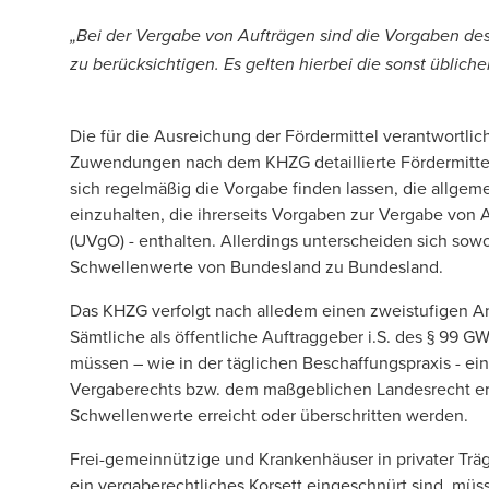
„Bei der Vergabe von Aufträgen sind die Vorgaben d
zu berücksichtigen. Es gelten hierbei die sonst üblic
Die für die Ausreichung der Fördermittel verantwortl
Zuwendungen nach dem KHZG detaillierte Fördermittel
sich regelmäßig die Vorgabe finden lassen, die allg
einzuhalten, die ihrerseits Vorgaben zur Vergabe von
(UVgO) - enthalten. Allerdings unterscheiden sich so
Schwellenwerte von Bundesland zu Bundesland.
Das KHZG verfolgt nach alledem einen zweistufigen A
Sämtliche als öffentliche Auftraggeber i.S. des § 99 G
müssen – wie in der täglichen Beschaffungspraxis - e
Vergaberechts bzw. dem maßgeblichen Landesrecht er
Schwellenwerte erreicht oder überschritten werden.
Frei-gemeinnützige und Krankenhäuser in privater Träge
ein vergaberechtliches Korsett eingeschnürt sind, müss