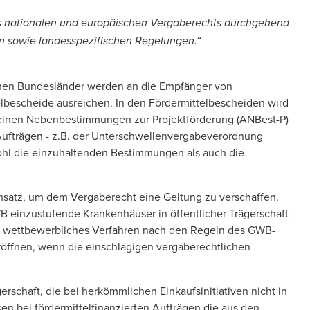
es nationalen und europäischen Vergaberechts durchgehend
hen sowie landesspezifischen Regelungen.“
ichen Bundesländer werden an die Empfänger von
bescheide ausreichen. In den Fördermittelbescheiden wird
emeinen Nebenbestimmungen zur Projektförderung (ANBest-P)
 Aufträgen - z.B. der Unterschwellenvergabeverordnung
wohl die einzuhaltenden Bestimmungen als auch die
nsatz, um dem Vergaberecht eine Geltung zu verschaffen.
WB einzustufende Krankenhäuser in öffentlicher Trägerschaft
in wettbewerbliches Verfahren nach den Regeln des GWB-
öffnen, wenn die einschlägigen vergaberechtlichen
rschaft, die bei herkömmlichen Einkaufsinitiativen nicht in
en bei fördermittelfinanzierten
Aufträgen
die aus den