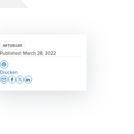
AKTUELLES
Published:
March 28, 2022
Drucken
Opens In A New Window/tab
Opens In A New Window/tab
Opens In A New Window/tab
Opens In A New Window/tab