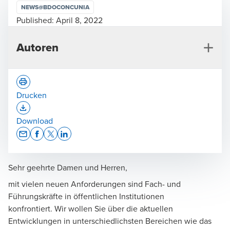
NEWS@BDOCONCUNIA
Published:
April 8, 2022
Autoren
Drucken
Opens In A New Window/tab
Download
Opens In A New Window/tab
Opens In A New Window/tab
Opens In A New Window/tab
Opens In A New Window/tab
Andreas Jürgens
Wirtschaftsprüfer, Steuerberater, Geschäftsführer,
Sehr geehrte Damen und Herren,
Audit & Assurance
mit vielen neuen Anforderungen sind Fach- und
Führungskräfte in öffentlichen Institutionen
konfrontiert. Wir wollen Sie über die aktuellen
Entwicklungen in unterschiedlichsten Bereichen wie das