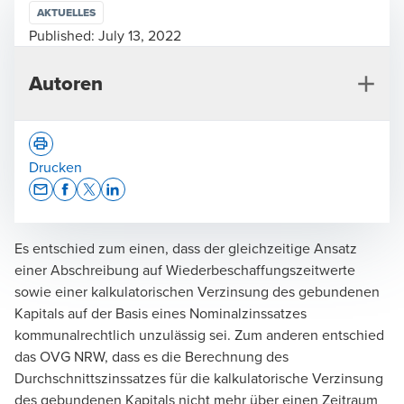
AKTUELLES
Published:
July 13, 2022
Autoren
Drucken
Opens In A New Window/tab
Opens In A New Window/tab
Opens In A New Window/tab
Opens In A New Window/tab
Es entschied zum einen, dass der gleichzeitige Ansatz
Julian Schulz
einer Abschreibung auf Wiederbeschaffungszeitwerte
Wirtschaftsprüfer, Manager, Accounting & Reporting
sowie einer kalkulatorischen Verzinsung des gebundenen
Advisory Group
Kapitals auf der Basis eines Nominalzinssatzes
kommunalrechtlich unzulässig sei. Zum anderen entschied
das OVG NRW, dass es die Berechnung des
Durchschnittszinssatzes für die kalkulatorische Verzinsung
des gebundenen Kapitals nicht mehr über einen Zeitraum