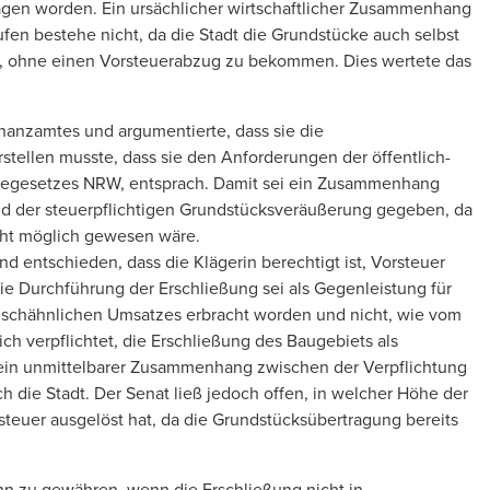
ragen worden. Ein ursächlicher wirtschaftlicher Zusammenhang
en bestehe nicht, da die Stadt die Grundstücke auch selbst
n, ohne einen Vorsteuerabzug zu bekommen. Dies wertete das
nanzamtes und argumentierte, dass sie die
tellen musste, dass sie den Anforderungen der öffentlich-
egegesetzes NRW, entsprach. Damit sei ein Zusammenhang
nd der steuerpflichtigen Grundstücksveräußerung gegeben, da
cht möglich gewesen wäre.
d entschieden, dass die Klägerin berechtigt ist, Vorsteuer
ie Durchführung der Erschließung sei als Gegenleistung für
uschähnlichen Umsatzes erbracht worden und nicht, wie vom
sich verpflichtet, die Erschließung des Baugebiets als
 ein unmittelbarer Zusammenhang zwischen der Verpflichtung
 die Stadt. Der Senat ließ jedoch offen, in welcher Höhe der
teuer ausgelöst hat, da die Grundstücksübertragung bereits
nn zu gewähren, wenn die Erschließung nicht in