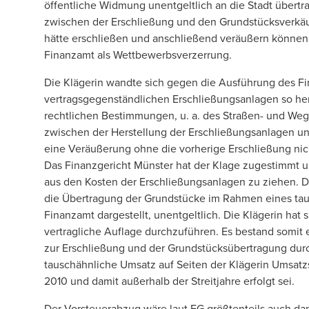
öffentliche Widmung unentgeltlich an die Stadt übert
zwischen der Erschließung und den Grundstücksverkäuf
hätte erschließen und anschließend veräußern könne
Finanzamt als Wettbewerbsverzerrung.
Die Klägerin wandte sich gegen die Ausführung des Fi
vertragsgegenständlichen Erschließungsanlagen so hers
rechtlichen Bestimmungen, u. a. des Straßen- und W
zwischen der Herstellung der Erschließungsanlagen u
eine Veräußerung ohne die vorherige Erschließung ni
Das Finanzgericht Münster hat der Klage zugestimmt un
aus den Kosten der Erschließungsanlagen zu ziehen. D
die Übertragung der Grundstücke im Rahmen eines ta
Finanzamt dargestellt, unentgeltlich. Die Klägerin hat 
vertragliche Auflage durchzuführen. Es bestand somit
zur Erschließung und der Grundstücksübertragung durch
tauschähnliche Umsatz auf Seiten der Klägerin Umsatzs
2010 und damit außerhalb der Streitjahre erfolgt sei.
Der Vorsteuerabzug wäre laut FG größtenteils auch da