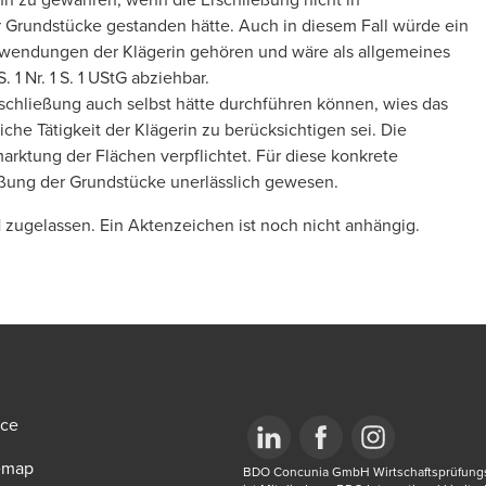
Grundstücke gestanden hätte. Auch in diesem Fall würde ein
fwendungen der Klägerin gehören und wäre als allgemeines
1 Nr. 1 S. 1 UStG abziehbar.
rschließung auch selbst hätte durchführen können, wies das
liche Tätigkeit der Klägerin zu berücksichtigen sei. Die
arktung der Flächen verpflichtet. Für diese konkrete
ließung der Grundstücke unerlässlich gewesen.
 zugelassen. Ein Aktenzeichen ist noch nicht anhängig.
ice
emap
Opens in a new window/tab
BDO Concunia GmbH Wirtschaftsprüfungsge
Opens in a new window/tab
Opens in a new win