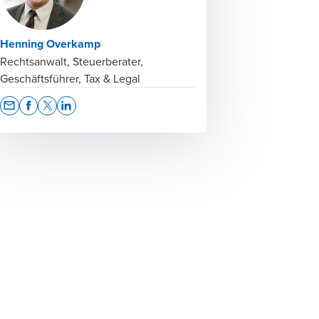
Henning Overkamp
Rechtsanwalt, Steuerberater,
Geschäftsführer, Tax & Legal
Opens In A New Window/tab
Opens In A New Window/tab
Opens In A New Window/tab
Opens In A New Window/tab