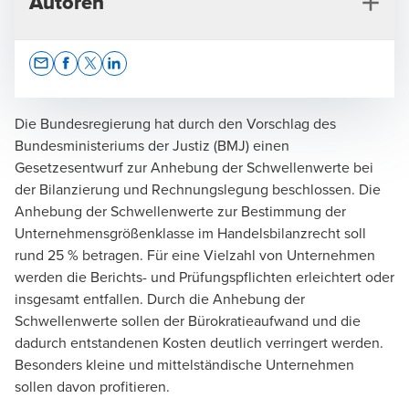
Autoren
Opens In A New Window/tab
Opens In A New Window/tab
Opens In A New Window/tab
Opens In A New Window/tab
Die Bundesregierung hat durch den Vorschlag des
Bundesministeriums der Justiz (BMJ) einen
Gesetzesentwurf zur Anhebung der Schwellenwerte bei
Andreas Jürgens
der Bilanzierung und Rechnungslegung beschlossen. Die
Anhebung der Schwellenwerte zur Bestimmung der
Wirtschaftsprüfer, Steuerberater, Geschäftsführer,
Unternehmensgrößenklasse im Handelsbilanzrecht soll
Audit & Assurance
rund 25 % betragen. Für eine Vielzahl von Unternehmen
werden die Berichts- und Prüfungspflichten erleichtert oder
insgesamt entfallen. Durch die Anhebung der
Schwellenwerte sollen der Bürokratieaufwand und die
dadurch entstandenen Kosten deutlich verringert werden.
Besonders kleine und mittelständische Unternehmen
sollen davon profitieren.